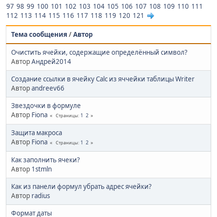
97
98
99
100
101
102
103
104
105
106
107
108
109
110
111
112
113
114
115
116
117
118
119
120
121
Тема сообщения
/
Автор
Очистить ячейки, содержащие определённый символ?
Автор
Андрей2014
Создание ссылки в ячейку Calc из яччейки таблицы Writer
Автор
andreev66
Звездочки в формуле
Автор
Fiona
1
2
Страницы
Защита макроса
Автор
Fiona
1
2
Страницы
Как заполнить ячеки?
Автор
1stmln
Как из панели формул убрать адрес ячейки?
Автор
radius
Формат даты