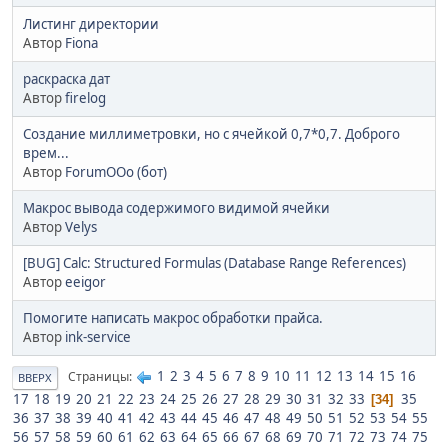
Листинг директории
Автор
Fiona
раскраска дат
Автор
firelog
Создание миллиметровки, но с ячейкой 0,7*0,7. Доброго
врем...
Автор
ForumOOo (бот)
Макрос вывода содержимого видимой ячейки
Автор
Velys
[BUG] Calc: Structured Formulas (Database Range References)
Автор
eeigor
Помогите написать макрос обработки прайса.
Автор
ink-service
1
2
3
4
5
6
7
8
9
10
11
12
13
14
15
16
Страницы
ВВЕРХ
17
18
19
20
21
22
23
24
25
26
27
28
29
30
31
32
33
35
34
36
37
38
39
40
41
42
43
44
45
46
47
48
49
50
51
52
53
54
55
56
57
58
59
60
61
62
63
64
65
66
67
68
69
70
71
72
73
74
75