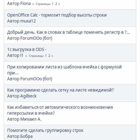
Автор
Fiona
1
2
Страницы
OpenOffice Calc - тормозит подбор высоты строки
Автор
muxa12
Добрый день. Как в словах в таблице поменять регистр в ?...
Автор
ForumOOo (бот)
1с выгрузка в ODS -
Автор
l1
1
2
Страницы
При копировании листа из шаблона ячейка с формулой
при...
Автор
ForumOOo (бот)
Как программно сделать сетку на листе невидимой?
Автор
Agilbeck
Как избавиться от автоматического возникновения
гиперссылки в ячейке?
Автор
Михаил А.
Помогите сделать группировку строк
Автор
Бобра