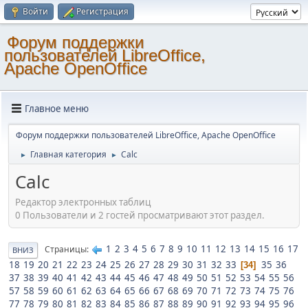
Войти
Регистрация
Форум поддержки
пользователей LibreOffice,
Apache OpenOffice
Главное меню
Форум поддержки пользователей LibreOffice, Apache OpenOffice
Главная категория
Calc
►
►
Calc
Редактор электронных таблиц
0 Пользователи и 2 гостей просматривают этот раздел.
1
2
3
4
5
6
7
8
9
10
11
12
13
14
15
16
17
Страницы
ВНИЗ
18
19
20
21
22
23
24
25
26
27
28
29
30
31
32
33
35
36
34
37
38
39
40
41
42
43
44
45
46
47
48
49
50
51
52
53
54
55
56
57
58
59
60
61
62
63
64
65
66
67
68
69
70
71
72
73
74
75
76
77
78
79
80
81
82
83
84
85
86
87
88
89
90
91
92
93
94
95
96