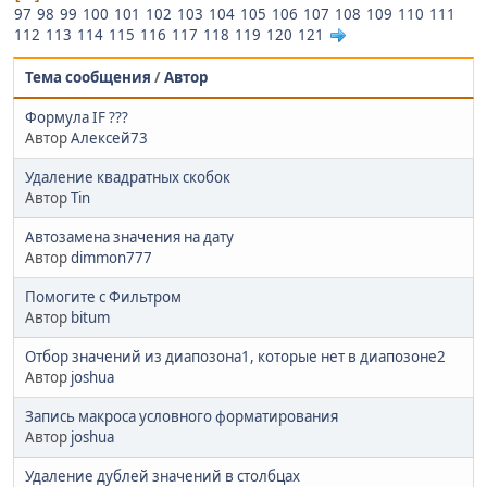
97
98
99
100
101
102
103
104
105
106
107
108
109
110
111
112
113
114
115
116
117
118
119
120
121
Тема сообщения
/
Автор
Формула IF ???
Автор
Алексей73
Удаление квадратных скобок
Автор
Tin
Автозамена значения на дату
Автор
dimmon777
Помогите с Фильтром
Автор
bitum
Отбор значений из диапозона1, которые нет в диапозоне2
Автор
joshua
Запись макроса условного форматирования
Автор
joshua
Удаление дублей значений в столбцах