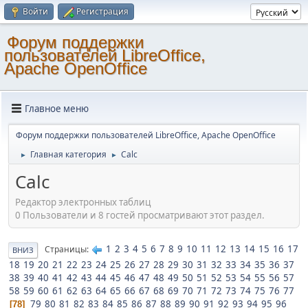
Войти
Регистрация
Форум поддержки
пользователей LibreOffice,
Apache OpenOffice
Главное меню
Форум поддержки пользователей LibreOffice, Apache OpenOffice
Главная категория
Calc
►
►
Calc
Редактор электронных таблиц
0 Пользователи и 8 гостей просматривают этот раздел.
1
2
3
4
5
6
7
8
9
10
11
12
13
14
15
16
17
Страницы
ВНИЗ
18
19
20
21
22
23
24
25
26
27
28
29
30
31
32
33
34
35
36
37
38
39
40
41
42
43
44
45
46
47
48
49
50
51
52
53
54
55
56
57
58
59
60
61
62
63
64
65
66
67
68
69
70
71
72
73
74
75
76
77
79
80
81
82
83
84
85
86
87
88
89
90
91
92
93
94
95
96
78