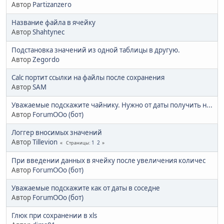
Автор
Partizanzero
Название файла в ячейку
Автор
Shahtynec
Подстановка значений из одной таблицы в другую.
Автор
Zegordo
Calc портит ссылки на файлы после сохранения
Автор
SAM
Уважаемые подскажите чайнику. Нужно от даты получить н...
Автор
ForumOOo (бот)
Логгер вносимых значений
Автор
Tillevion
1
2
Страницы
При введении данных в ячейку после увеличения количес
Автор
ForumOOo (бот)
Уважаемые подскажите как от даты в соседне
Автор
ForumOOo (бот)
Глюк при сохранении в xls