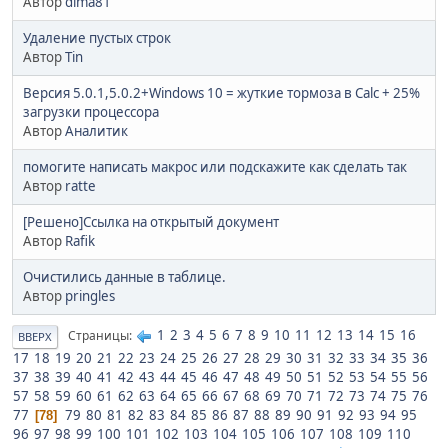
Автор
dima81
Удаление пустых строк
Автор
Tin
Версия 5.0.1,5.0.2+Windows 10 = жуткие тормоза в Calc + 25%
загрузки процессора
Автор
Аналитик
помогите написать макрос или подскажите как сделать так
Автор
ratte
[Решено]Ссылка на открытый документ
Автор
Rafik
Очистились данные в таблице.
Автор
pringles
1
2
3
4
5
6
7
8
9
10
11
12
13
14
15
16
Страницы
ВВЕРХ
17
18
19
20
21
22
23
24
25
26
27
28
29
30
31
32
33
34
35
36
37
38
39
40
41
42
43
44
45
46
47
48
49
50
51
52
53
54
55
56
57
58
59
60
61
62
63
64
65
66
67
68
69
70
71
72
73
74
75
76
77
79
80
81
82
83
84
85
86
87
88
89
90
91
92
93
94
95
78
96
97
98
99
100
101
102
103
104
105
106
107
108
109
110