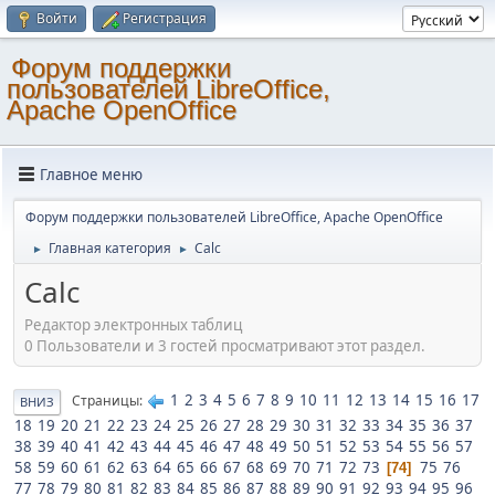
Войти
Регистрация
Форум поддержки
пользователей LibreOffice,
Apache OpenOffice
Главное меню
Форум поддержки пользователей LibreOffice, Apache OpenOffice
Главная категория
Calc
►
►
Calc
Редактор электронных таблиц
0 Пользователи и 3 гостей просматривают этот раздел.
1
2
3
4
5
6
7
8
9
10
11
12
13
14
15
16
17
Страницы
ВНИЗ
18
19
20
21
22
23
24
25
26
27
28
29
30
31
32
33
34
35
36
37
38
39
40
41
42
43
44
45
46
47
48
49
50
51
52
53
54
55
56
57
58
59
60
61
62
63
64
65
66
67
68
69
70
71
72
73
75
76
74
77
78
79
80
81
82
83
84
85
86
87
88
89
90
91
92
93
94
95
96