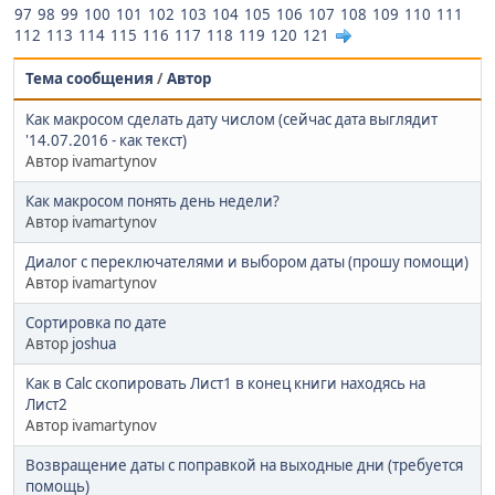
97
98
99
100
101
102
103
104
105
106
107
108
109
110
111
112
113
114
115
116
117
118
119
120
121
Тема сообщения
/
Автор
Как макросом сделать дату числом (сейчас дата выглядит
'14.07.2016 - как текст)
Автор ivamartynov
Как макросом понять день недели?
Автор ivamartynov
Диалог с переключателями и выбором даты (прошу помощи)
Автор ivamartynov
Сортировка по дате
Автор
joshua
Как в Calc скопировать Лист1 в конец книги находясь на
Лист2
Автор ivamartynov
Возвращение даты с поправкой на выходные дни (требуется
помощь)