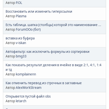
Автор
P.OL
Восстановить или изменить гиперссылки
Автор
Plasma
Есть таблица. шапка (столбцы) которой это наименование ...
Автор
ForumOOo (бот)
вставка из буфера
Автор
v-iskan
Автофильтр: как исключить формулы из сортировки
Автор
bmg33
Как показать результат деления в ячейке в виде 2:1, 4:1, 1:4
и тд
Автор
kompilainenn
Как отменить перевод из строчных в заглавные
Автор
AlexWorkStream
Открывется пустой файл obs
Автор
letarch