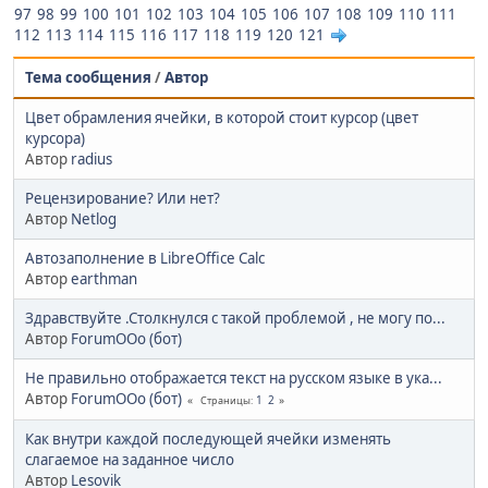
97
98
99
100
101
102
103
104
105
106
107
108
109
110
111
112
113
114
115
116
117
118
119
120
121
Тема сообщения
/
Автор
Цвет обрамления ячейки, в которой стоит курсор (цвет
курсора)
Автор
radius
Рецензирование? Или нет?
Автор
Netlog
Автозаполнение в LibreOffice Calc
Автор
earthman
Здравствуйте .Столкнулся с такой проблемой , не могу по...
Автор
ForumOOo (бот)
Не правильно отображается текст на русском языке в ука...
Автор
ForumOOo (бот)
1
2
Страницы
Как внутри каждой последующей ячейки изменять
слагаемое на заданное число
Автор
Lesovik