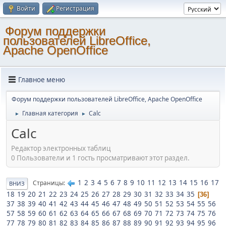
Войти
Регистрация
Форум поддержки
пользователей LibreOffice,
Apache OpenOffice
Главное меню
Форум поддержки пользователей LibreOffice, Apache OpenOffice
Главная категория
Calc
►
►
Calc
Редактор электронных таблиц
0 Пользователи и 1 гость просматривают этот раздел.
1
2
3
4
5
6
7
8
9
10
11
12
13
14
15
16
17
Страницы
ВНИЗ
18
19
20
21
22
23
24
25
26
27
28
29
30
31
32
33
34
35
36
37
38
39
40
41
42
43
44
45
46
47
48
49
50
51
52
53
54
55
56
57
58
59
60
61
62
63
64
65
66
67
68
69
70
71
72
73
74
75
76
77
78
79
80
81
82
83
84
85
86
87
88
89
90
91
92
93
94
95
96