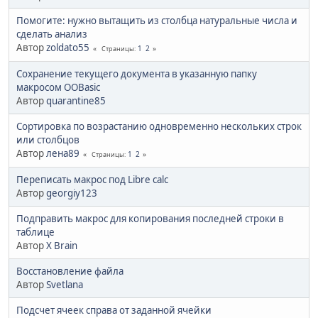
Помогите: нужно вытащить из столбца натуральные числа и
сделать анализ
Автор
zoldato55
1
2
Страницы
Сохранение текущего документа в указанную папку
макросом OOBasic
Автор
quarantine85
Сортировка по возрастанию одновременно нескольких строк
или столбцов
Автор
лена89
1
2
Страницы
Переписать макрос под Libre calc
Автор
georgiy123
Подправить макрос для копирования последней строки в
таблице
Автор
X Brain
Восстановление файла
Автор
Svetlana
Подсчет ячеек справа от заданной ячейки