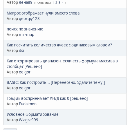
Автор
лена89
1
2
3
4
Страницы
Макрос отображает нули вместо слова
Автор
georgiy123
поиск по значению
Автор
mir-mup
Как посчитать количество ячеек с одинаковым словом?
Автор
itsi
Как отсортировать диапазон, если есть формула массива в
столбце? [Решено]
Автор
eeigor
BASIC: Как построить... [Перенесено. Удалите тему!]
Автор
eeigor
График воспринимает #Н/Д как 0 [решено]
Автор
Eudaimon
Условное форматирование
Автор
Wiagra999