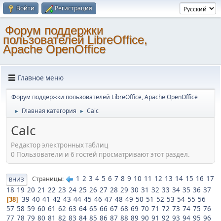
Войти
Регистрация
Форум поддержки
пользователей LibreOffice,
Apache OpenOffice
Главное меню
Форум поддержки пользователей LibreOffice, Apache OpenOffice
Главная категория
Calc
►
►
Calc
Редактор электронных таблиц
0 Пользователи и 6 гостей просматривают этот раздел.
1
2
3
4
5
6
7
8
9
10
11
12
13
14
15
16
17
Страницы
ВНИЗ
18
19
20
21
22
23
24
25
26
27
28
29
30
31
32
33
34
35
36
37
39
40
41
42
43
44
45
46
47
48
49
50
51
52
53
54
55
56
38
57
58
59
60
61
62
63
64
65
66
67
68
69
70
71
72
73
74
75
76
77
78
79
80
81
82
83
84
85
86
87
88
89
90
91
92
93
94
95
96