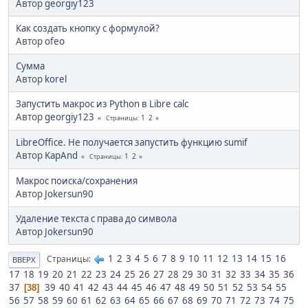
Автор
georgiy123
Как создать кнопку с формулой?
Автор
ofeo
Сумма
Автор
korel
Запустить макрос из Python в Libre calc
Автор
georgiy123
1
2
Страницы
LibreOffice. Не получается запустить функцию sumif
Автор
KapAnd
1
2
Страницы
Макрос поиска/сохранения
Автор
Jokersun90
Удаление текста с права до символа
Автор
Jokersun90
1
2
3
4
5
6
7
8
9
10
11
12
13
14
15
16
Страницы
ВВЕРХ
17
18
19
20
21
22
23
24
25
26
27
28
29
30
31
32
33
34
35
36
37
39
40
41
42
43
44
45
46
47
48
49
50
51
52
53
54
55
38
56
57
58
59
60
61
62
63
64
65
66
67
68
69
70
71
72
73
74
75