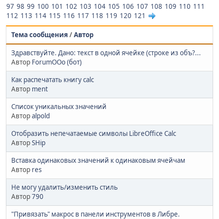
97
98
99
100
101
102
103
104
105
106
107
108
109
110
111
112
113
114
115
116
117
118
119
120
121
Тема сообщения
/
Автор
Здравствуйте. Дано: текст в одной ячейке (строке из объ?...
Автор
ForumOOo (бот)
Как распечатать книгу calc
Автор
ment
Список уникальных значений
Автор
alpold
Отобразить непечатаемые символы LibreOffice Сalc
Автор
SHip
Вставка одинаковых значений к одинаковым ячейчам
Автор
res
Не могу удалить/изменить стиль
Автор
790
"Привязать" макрос в панели инструментов в Либре.