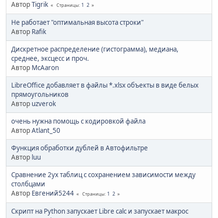
Автор
Tigrik
1
2
Страницы
Не работает "оптимальная высота строки"
Автор
Rafik
Дискретное распределение (гистограмма), медиана,
среднее, эксцесс и проч.
Автор
McAaron
LibreOffice добавляет в файлы *.xlsx объекты в виде белых
прямоугольников
Автор
uzverok
очень нужна помощь с кодировкой файла
Автор
Atlant_50
Функция обработки дублей в Автофильтре
Автор
luu
Сравнение 2ух таблиц с сохранением зависимости между
столбцами
Автор
Евгений5244
1
2
Страницы
Скрипт на Python запускает Libre calc и запускает макрос