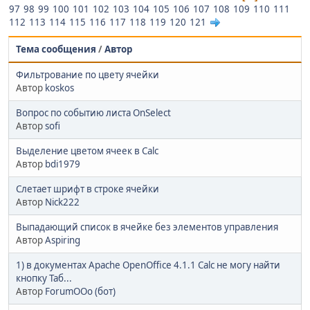
97
98
99
100
101
102
103
104
105
106
107
108
109
110
111
112
113
114
115
116
117
118
119
120
121
Тема сообщения
/
Автор
Фильтрование по цвету ячейки
Автор
koskos
Вопрос по событию листа OnSelect
Автор
sofi
Выделение цветом ячеек в Calc
Автор
bdi1979
Слетает шрифт в строке ячейки
Автор
Nick222
Выпадающий список в ячейке без элементов управления
Автор
Aspiring
1) в документах Apache OpenOffice 4.1.1 Calc не могу найти
кнопку Таб...
Автор
ForumOOo (бот)