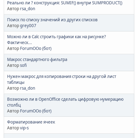
Реально ли ? конструкция: SUMIF() внутри SUMPRODUCT()
Автор
rsa_don
Поиск по списку значений из других списков
Автор
grey007
Можно ли в Calc строить графики как на рисунке?
Фактическ...
Автор
ForumOOo (бот)
Макрос стандартного фильтра
Автор
sofi
Нужен макрос для копирования строки на другой лист
таблицы
Автор
rsa_don
Возможно ли в OpenOffice сделать цифровую нумерацию
столбц
Автор
ForumOOo (бот)
Форматирование ячеек
Автор
vip-s