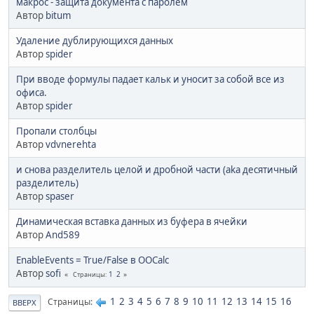
макрос - защита документа с паролем
Автор
bitum
Удаление дублирующихся данных
Автор
spider
При вводе формулы падает кальк и уносит за собой все из
офиса.
Автор
spider
Пропали столбцы
Автор
vdvnerehta
и снова разделитель целой и дробной части (aka десятичный
разделитель)
Автор
spaser
Динамическая вставка данных из буфера в ячейки
Автор
And589
EnableEvents = True/False в OOCalc
Автор
sofi
1
2
Страницы
1
2
3
4
5
6
7
8
9
10
11
12
13
14
15
16
Страницы
ВВЕРХ