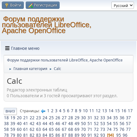
Войти
Регистрация
Форум поддержки
пользователей LibreOffice,
Apache OpenOffice
Главное меню
Форум поддержки пользователей LibreOffice, Apache OpenOffice
Главная категория
Calc
►
►
Calc
Редактор электронных таблиц
0 Пользователи и 3 гостей просматривают этот раздел.
1
2
3
4
5
6
7
8
9
10
11
12
13
14
15
16
17
Страницы
ВНИЗ
18
19
20
21
22
23
24
25
26
27
28
29
30
31
32
33
34
35
36
37
38
39
40
41
42
43
44
45
46
47
48
49
50
51
52
53
54
55
56
57
58
59
60
61
62
63
64
65
66
67
68
69
70
71
72
73
74
75
76
77
78
79
80
81
82
83
84
85
86
87
88
89
90
91
92
93
95
96
94