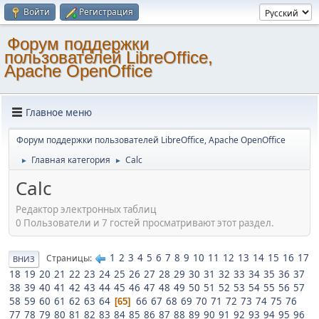
Войти
Регистрация
Форум поддержки
пользователей LibreOffice,
Apache OpenOffice
Главное меню
Форум поддержки пользователей LibreOffice, Apache OpenOffice
Главная категория
Calc
►
►
Calc
Редактор электронных таблиц
0 Пользователи и 7 гостей просматривают этот раздел.
1
2
3
4
5
6
7
8
9
10
11
12
13
14
15
16
17
Страницы
ВНИЗ
18
19
20
21
22
23
24
25
26
27
28
29
30
31
32
33
34
35
36
37
38
39
40
41
42
43
44
45
46
47
48
49
50
51
52
53
54
55
56
57
58
59
60
61
62
63
64
66
67
68
69
70
71
72
73
74
75
76
65
77
78
79
80
81
82
83
84
85
86
87
88
89
90
91
92
93
94
95
96