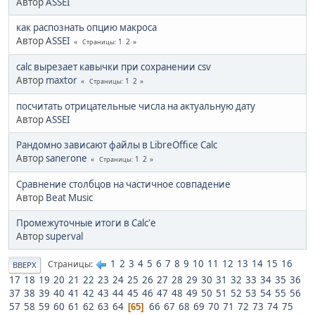
Автор
ASSEI
как распознать опцию макроса
Автор
ASSEI
1
2
Страницы
calc вырезает кавычки при сохранении csv
Автор
maxtor
1
2
Страницы
посчитать отрицательные числа на актуальную дату
Автор
ASSEI
Рандомно зависают файлы в LibreOffice Calc
Автор
sanerone
1
2
Страницы
Сравнение столбцов на частичное совпадение
Автор
Beat Music
Промежуточные итоги в Calc'е
Автор
superval
1
2
3
4
5
6
7
8
9
10
11
12
13
14
15
16
Страницы
ВВЕРХ
17
18
19
20
21
22
23
24
25
26
27
28
29
30
31
32
33
34
35
36
37
38
39
40
41
42
43
44
45
46
47
48
49
50
51
52
53
54
55
56
57
58
59
60
61
62
63
64
66
67
68
69
70
71
72
73
74
75
65