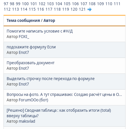
97
98
99
100
101
102
103
104
105
106
107
108
109
110
111
112
113
114
115
116
117
118
119
120
121
Тема сообщения
/
Автор
Помогите написать условие с #Н/Д
Автор
FOXI_
подскажите формулу Если
Автор
Enot7
Преобразовать документ
Автор
Enot7
Выделить строчку после перехода по формуле
Автор
Enot7
Вопросы на фото. А тут спрашиваю: Создаю расчёт цены в О...
Автор
ForumOOo (бот)
[Решено] Сводная таблица : как отобразить итоги (total)
вверху таблицы?
Автор
maksvlad