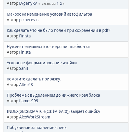
Автор
EvgenyRv
1
2
Страницы
Макрос на изменение условий автофильтра
Автор
p.cherevin
Как сделать что не было полей при сохранении в pdf?
Автор
Finista
Нужен специалист кто сверстает шаблон кп
Автор
Finista
Условное фоврматирование ячейки
Автор
SaniT
помогите сделать привязку.
Автор
Alter68
Проблема с выделением до нижнего края блока
Автор
flames999
INDEX($B:$B;MATCH(C3:$A:$A;0)) выдает ошибку
Автор
AlexWorkStream
Побуквеное заполнение ячеек