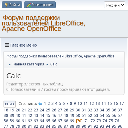
Войти
Регистрация
Форум поддержки
пользователей LibreOffice,
Apache OpenOffice
Главное меню
Форум поддержки пользователей LibreOffice, Apache OpenOffice
Главная категория
Calc
►
►
Calc
Редактор электронных таблиц
0 Пользователи и 7 гостей просматривают этот раздел.
1
2
3
4
5
6
7
8
9
10
11
12
13
14
15
16
17
Страницы
ВНИЗ
18
19
20
21
22
23
24
25
26
27
28
29
30
31
32
33
34
35
36
37
38
39
40
41
42
43
44
45
46
47
48
49
50
51
52
53
54
55
56
57
58
59
60
61
62
63
64
65
66
67
68
69
71
72
73
74
75
76
70
77
78
79
80
81
82
83
84
85
86
87
88
89
90
91
92
93
94
95
96