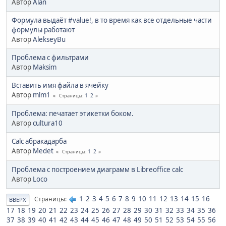
Автор
Alan
Формула выдаёт #value!, в то время как все отдельные части
формулы работают
Автор
AlekseyBu
Проблема с фильтрами
Автор
Maksim
Вставить имя файла в ячейку
Автор
mlm1
1
2
Страницы
Проблема: печатает этикетки боком.
Автор
cultura10
Calc абракадарба
Автор
Medet
1
2
Страницы
Проблема с построением диаграмм в Libreoffice calc
Автор
Loco
1
2
3
4
5
6
7
8
9
10
11
12
13
14
15
16
Страницы
ВВЕРХ
17
18
19
20
21
22
23
24
25
26
27
28
29
30
31
32
33
34
35
36
37
38
39
40
41
42
43
44
45
46
47
48
49
50
51
52
53
54
55
56