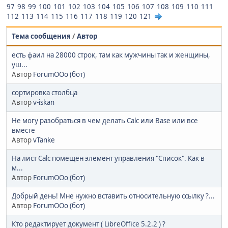
97
98
99
100
101
102
103
104
105
106
107
108
109
110
111
112
113
114
115
116
117
118
119
120
121
Тема сообщения
/
Автор
есть фаил на 28000 строк, там как мужчины так и женщины,
уш...
Автор
ForumOOo (бот)
сортировка столбца
Автор
v-iskan
Не могу разобраться в чем делать Calc или Base или все
вместе
Автор
vTanke
На лист Calc помещен элемент управления "Список". Как в
м...
Автор
ForumOOo (бот)
Добрый день! Мне нужно вставить относительную ссылку ?...
Автор
ForumOOo (бот)
Кто редактирует документ ( LibreOffice 5.2.2 ) ?