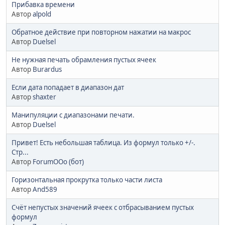
Прибавка времени
Автор
alpold
Обратное действие при повторном нажатии на макрос
Автор
Duelsel
Не нужная печать обрамления пустых ячеек
Автор
Burardus
Если дата попадает в диапазон дат
Автор
shaxter
Манипуляции с диапазонами печати.
Автор
Duelsel
Привет! Есть небольшая таблица. Из формул только +/-.
Стр...
Автор
ForumOOo (бот)
Горизонтальная прокрутка только части листа
Автор
And589
Счёт непустых значений ячеек с отбрасыванием пустых
формул