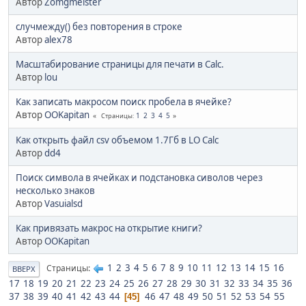
Автор
Zomgmeister
случмежду() без повторения в строке
Автор
alex78
Масштабирование страницы для печати в Calc.
Автор
lou
Как записать макросом поиск пробела в ячейке?
Автор
OOKapitan
1
2
3
4
5
Страницы
Как открыть файл csv объемом 1.7Гб в LO Calc
Автор
dd4
Поиск символа в ячейках и подстановка сиволов через
несколько знаков
Автор
Vasuialsd
Как привязать макрос на открытие книги?
Автор
OOKapitan
1
2
3
4
5
6
7
8
9
10
11
12
13
14
15
16
Страницы
ВВЕРХ
17
18
19
20
21
22
23
24
25
26
27
28
29
30
31
32
33
34
35
36
37
38
39
40
41
42
43
44
46
47
48
49
50
51
52
53
54
55
45