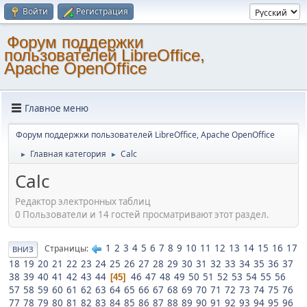
Войти
Регистрация
Форум поддержки
пользователей LibreOffice,
Apache OpenOffice
Главное меню
Форум поддержки пользователей LibreOffice, Apache OpenOffice
Главная категория
Calc
►
►
Calc
Редактор электронных таблиц
0 Пользователи и 14 гостей просматривают этот раздел.
1
2
3
4
5
6
7
8
9
10
11
12
13
14
15
16
17
Страницы
ВНИЗ
18
19
20
21
22
23
24
25
26
27
28
29
30
31
32
33
34
35
36
37
38
39
40
41
42
43
44
46
47
48
49
50
51
52
53
54
55
56
45
57
58
59
60
61
62
63
64
65
66
67
68
69
70
71
72
73
74
75
76
77
78
79
80
81
82
83
84
85
86
87
88
89
90
91
92
93
94
95
96