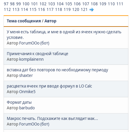
97
98
99
100
101
102
103
104
105
106
107
108
109
110
111
112
113
114
115
116
117
118
119
120
121
Тема сообщения
/
Автор
У меня есть таблица, и мне в одной из ячеек нужно сделать
условие.
Автор
ForumOOo (бот)
Примечания к сводной таблице
Автор
kompilainenn
вставка дат без повторов по необходимому периоду
Автор
shaxter
расцветка ячеек при вводе формул в LO Calc
Автор
Onmike5
Формат даты
Автор
barbudo
Макрос печать. Подскажите как выглядит мак...
Автор
ForumOOo (бот)