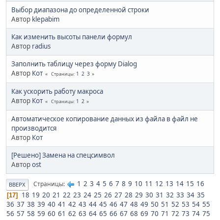
Выбор диапазона до определенной строки
Автор
klepabim
Как изменить высоты панели формул
Автор
radius
Заполнить таблицу через форму Dialog
Автор
Кот
1
2
3
Страницы
Как ускорить работу макроса
Автор
Кот
1
2
Страницы
Автоматическое копирование данных из файла в файл не
производится
Автор
Кот
[Решено] Замена на спецсимвол
Автор
ost
1
2
3
4
5
6
7
8
9
10
11
12
13
14
15
16
Страницы
ВВЕРХ
18
19
20
21
22
23
24
25
26
27
28
29
30
31
32
33
34
35
17
36
37
38
39
40
41
42
43
44
45
46
47
48
49
50
51
52
53
54
55
56
57
58
59
60
61
62
63
64
65
66
67
68
69
70
71
72
73
74
75