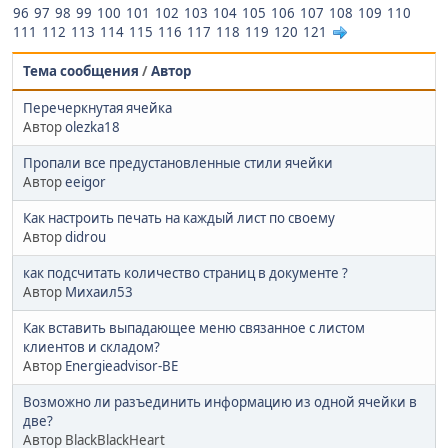
96
97
98
99
100
101
102
103
104
105
106
107
108
109
110
111
112
113
114
115
116
117
118
119
120
121
Тема сообщения
/
Автор
Перечеркнутая ячейка
Автор
olezka18
Пропали все предустановленные стили ячейки
Автор
eeigor
Как настроить печать на каждый лист по своему
Автор
didrou
как подсчитать количество страниц в документе ?
Автор
Михаил53
Как вставить выпадающее меню связанное с листом
клиентов и складом?
Автор
Energieadvisor-BE
Возможно ли разъединить информацию из одной ячейки в
две?
Автор BlackBlackHeart