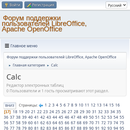
Войти
Регистрация
Форум поддержки
пользователей LibreOffice,
Apache OpenOffice
Главное меню
Форум поддержки пользователей LibreOffice, Apache OpenOffice
Главная категория
Calc
►
►
Calc
Редактор электронных таблиц
0 Пользователи и 1 гость просматривают этот раздел.
1
2
3
4
5
6
7
8
9
10
11
12
13
14
15
16
Страницы
ВНИЗ
18
19
20
21
22
23
24
25
26
27
28
29
30
31
32
33
34
35
17
36
37
38
39
40
41
42
43
44
45
46
47
48
49
50
51
52
53
54
55
56
57
58
59
60
61
62
63
64
65
66
67
68
69
70
71
72
73
74
75
76
77
78
79
80
81
82
83
84
85
86
87
88
89
90
91
92
93
94
95