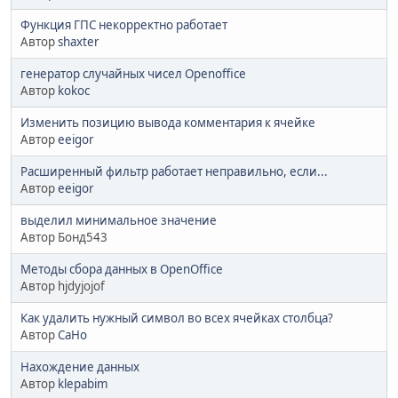
Функция ГПС некорректно работает
Автор
shaxter
генератор случайных чисел Openoffice
Автор
kokoc
Изменить позицию вывода комментария к ячейке
Автор
eeigor
Расширенный фильтр работает неправильно, если...
Автор
eeigor
выделил минимальное значение
Автор Бонд543
Методы сбора данных в OpenOffice
Автор hjdyjojof
Как удалить нужный символ во всех ячейках столбца?
Автор
CaHo
Нахождение данных
Автор
klepabim