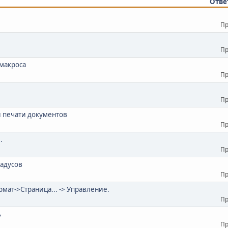
Отве
Пр
Пр
макроса
Пр
Пр
и печати документов
Пр
.
Пр
радусов
Пр
ормат->Страница... -> Управление.
Пр
ь
Пр