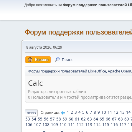
Добро пожаловать на
Форум поддержки пользователей Libr
Форум поддержки пользователей 
8 августа 2026, 06:29
Начало
Поиск
Форум поддержки пользователей LibreOffice, Apache OpenO
Calc
Редактор электронных таблиц
0 Пользователи и 4 гостей просматривают этот разде
1
2
3
4
5
6
7
8
9
10
11
12
13
14
Страницы
ВНИЗ
53
54
55
56
57
58
59
60
61
62
63
64
65
66
67
68
69
106
107
108
109
110
111
112
113
114
115
116
117
1