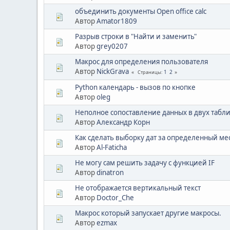
объединить документы Open office calc
Автор
Amator1809
Разрыв строки в "Найти и заменить"
Автор
grey0207
Макрос для определения пользователя
Автор
NickGrava
1
2
Страницы
Python календарь - вызов по кнопке
Автор
oleg
Неполное сопоставление данных в двух табл
Автор
Александр Корн
Как сделать выборку дат за определенный ме
Автор
Al-Faticha
Не могу сам решить задачу с функцией IF
Автор
dinatron
Не отображается вертикальный текст
Автор
Doctor_Che
Макрос который запускает другие макросы.
Автор
ezmax