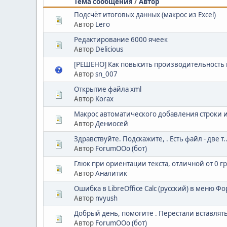
Тема сообщения
/
Автор
Подсчёт итоговых данных (макрос из Excel)
Автор
Lero
Редактирование 6000 ячеек
Автор
Delicious
[РЕШЕНО] Как повысить производительность 
Автор
sn_007
Открытие файла xml
Автор
Korax
Макрос автоматического добавления строки 
Автор
Дениосей
Здравствуйте. Подскажите, . Есть файл - две т..
Автор
ForumOOo (бот)
Глюк при ориентации текста, отличной от 0 г
Автор
Аналитик
Ошибка в LibreOffice Calc (русский) в меню Ф
Автор
nvyush
Добрый день, помогите . Перестали вставлят
Автор
ForumOOo (бот)